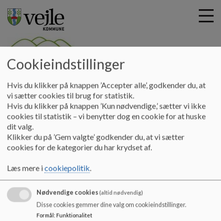
Cookieindstillinger
G
Velkommen til Firehøjeskolen
Hvis du klikker på knappen ’Accepter alle’, godkender du, at
å
Om Firehøjeskolen
Indsatsområder skoleåret 2023-24
vi sætter cookies til brug for statistik.
t
Hvis du klikker på knappen ’Kun nødvendige,’ sætter vi ikke
i
cookies til statistik – vi benytter dog en cookie for at huske
Indsatsområder for Firehøjeskolen
l
dit valg.
h
Klikker du på ’Gem valgte’ godkender du, at vi sætter
o
cookies for de kategorier du har krydset af.
v
Efter den årlige gennemgang af alle data med Uddannelse og
e
Læring, skolebestyrelse og MED-udvalg er det besluttet i
Læs mere i
cookiepolitik
.
d
næste skoleår at have en særlig indsats ift. elevfravær og
i
trivsel.
Nødvendige cookies
n
(altid nødvendig)
d
Disse cookies gemmer dine valg om cookieindstillinger.
h
Formål
:
Funktionalitet