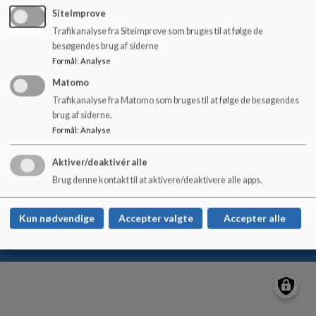
o
SiteImprove
l
Firehøjeskolen
Trafikanalyse fra Siteimprove som bruges til at følge de
d
Tørskindvej 3, 7182 Bredsten
besøgendes brug af siderne
e
firehoejeskolen@vejle.dk
Formål
:
Analyse
t
+45 76 81 43 20
Matomo
EAN NR.
5790000396153
Trafikanalyse fra Matomo som bruges til at følge de besøgendes
Tilgængelighedserklæring
brug af siderne.
Formål
:
Analyse
Sitemap
Aktiver/deaktivér alle
Brug denne kontakt til at aktivere/deaktivere alle apps.
Cookie politik
Kun nødvendige
Accepter valgte
Accepter alle