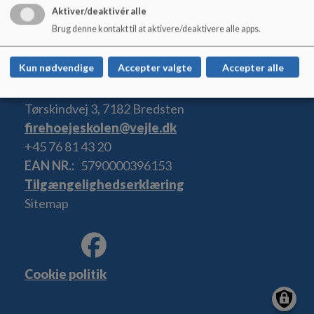
Aktiver/deaktivér alle
Brug denne kontakt til at aktivere/deaktivere alle apps.
Kun nødvendige
Accepter valgte
Accepter alle
Firehøjeskolen
Tørskindvej 3, 7182 Bredsten
firehoejeskolen@vejle.dk
+45 76 81 43 20
EAN NR.
5790000396153
Tilgængelighedserklæring
Sitemap
Cookie politik