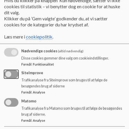
Hvis du klikker på knappen ’Kun nødvendige,’ sætter vi ikke
Påskeferie 2026
: (Der er åben for pasning mandag og
o
cookies til statistik – vi benytter dog en cookie for at huske
tirsdag d. 30.+31/4-26):
l
dit valg.
d
Klikker du på ’Gem valgte’ godkender du, at vi sætter
Lukket
02.04.26-06.04.26 (begge dage inkl.)
e
cookies for de kategorier du har krydset af.
t
Lukket
d. 01.04.25 - Pædagogisk dag for personalet
Læs mere i
cookiepolitik
.
Kristi himmelfart 2026
: lukket fra 14. maj til 15.maj 2026
Nødvendige cookies
(altid nødvendig)
Grundlovsdag
5. juni 2026 lukket
Disse cookies gemmer dine valg om cookieindstillinger.
Formål
:
Funktionalitet
Sommerferie 2026
- uge 28, 29 og 30
SiteImprove
Trafikanalyse fra Siteimprove som bruges til at følge de
besøgendes brug af siderne
Formål
:
Analyse
Matomo
Trafikanalyse fra Matomo som bruges til at følge de besøgendes
brug af siderne.
Formål
:
Analyse