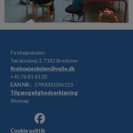
Firehøjeskolen
Tørskindvej 3, 7182 Bredsten
firehoejeskolen@vejle.dk
+45 76 81 43 20
EAN NR.
5790000396153
Tilgængelighedserklæring
Sitemap
Cookie politik