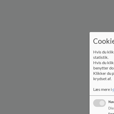
Cookie
Hvis du klik
statistik.
Hvis du klik
benytter dog
Klikker du p
krydset af.
Læs mere i
Nød
Dis
For