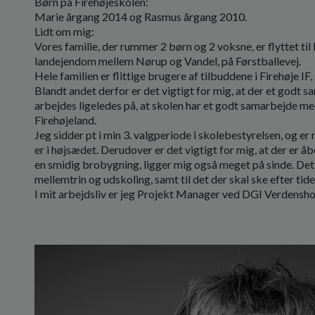
Børn på Firehøjeskolen:
Marie årgang 2014 og Rasmus årgang 2010.
Lidt om mig:
Vores familie, der rummer 2 børn og 2 voksne, er flyttet til 
landejendom mellem Nørup og Vandel, på Førstballevej.
Hele familien er flittige brugere af tilbuddene i Firehøje IF
Blandt andet derfor er det vigtigt for mig, at der et godt
arbejdes ligeledes på, at skolen har et godt samarbejde m
Firehøjeland.
Jeg sidder pt i min 3. valgperiode i skolebestyrelsen, og er
er i højsædet. Derudover er det vigtigt for mig, at der er 
en smidig brobygning, ligger mig også meget på sinde. Det 
mellemtrin og udskoling, samt til det der skal ske efter tid
I mit arbejdsliv er jeg Projekt Manager ved DGI Verdensh