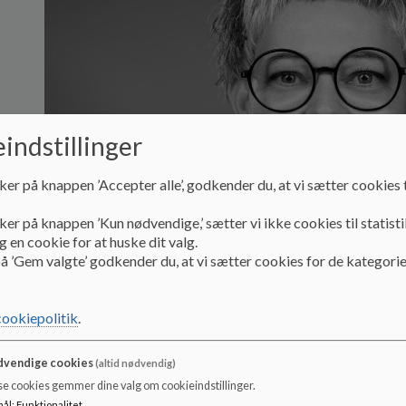
indstillinger
ker på knappen ’Accepter alle’, godkender du, at vi sætter cookies t
ker på knappen ’Kun nødvendige,’ sætter vi ikke cookies til statisti
 en cookie for at huske dit valg.
å ’Gem valgte’ godkender du, at vi sætter cookies for de kategorie
cookiepolitik
.
Næstformand Ida Gluud Ladefoged
vendige cookies
(altid nødvendig)
se cookies gemmer dine valg om cookieindstillinger.
Mobil: 86263616
mål
:
Funktionalitet