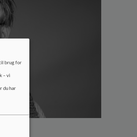
il brug for
k – vi
r du har