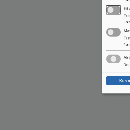
Sit
Traf
For
Ma
Tra
For
Akt
Brug
Kun 