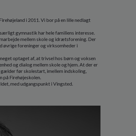
Firehøjeland i 2011. Vi bor på en lille nedlagt
, særligt gymnastik har hele familiens interesse.
 samarbejde mellem skole og idrætsforening. Der
ed øvrige foreninger og virksomheder i
 meget optaget af, at trivsel hos børn og voksen
åbenhed og dialog mellem skole og hjem. At der er
gælder før skolestart, imellem indskoling,
en på Firehøjeskolen.
oldet, med udgangspunkt i Vingsted.