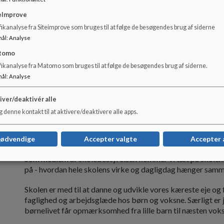
eImprove
Lidt om mig
ikanalyse fra Siteimprove som bruges til at følge de besøgendes brug af siderne
Jeg hedder Ida og bor med min familie i Randbøldal.
mål
:
Analyse
tomo
Familien rummer min mand og jeg, samt vores 3 børn i aldere
fikanalyse fra Matomo som bruges til at følge de besøgendes brug af siderne.
Jeg er AKT-pædagog på en folkeskole i Grindsted.
mål
:
Analyse
Min familie har altid været aktive deltagere i Firehøje IF o
iver/deaktivér alle
mig meget på sinde, at der er en samhørighed mellem skole
 denne kontakt til at aktivere/deaktivere alle apps.
sunde fællesskaber
Jeg har siddet i skolebestyrelsen gennem flere år og genops
nødvendige
Accepter valgte
Accepter 
Som medlem af skolebestyrelsen kommer vi tæt på skolens h
på - hvordan hele skolens virke og dagligdag hænger samm
Skolen er med til at danne og udvikle vores kæreste eje og f
faglighed og arbejdsglæde hos børn og voksne. Særligt er
børnelivet får opmærksomhed fra lille barn til næsten vo