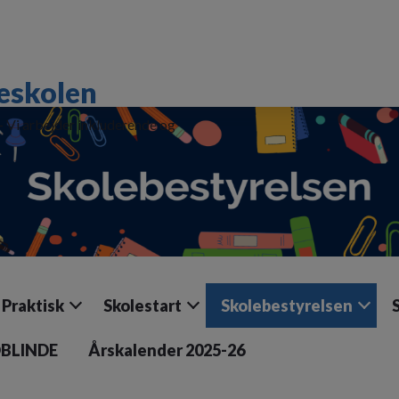
eskolen
 - Vi arbejder inkluderende og
Praktisk
Skolestart
Skolebestyrelsen
DBLINDE
Årskalender 2025-26