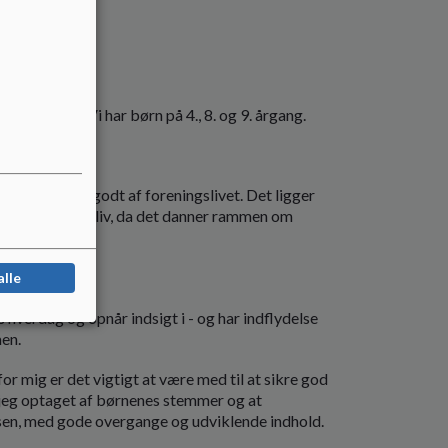
n 10-15 år. Vi har børn på 4., 8. og 9. årgang.
g nyder stadig godt af foreningslivet. Det ligger
- og foreningsliv, da det danner rammen om
tiller.
alle
verdag og opnår indsigt i - og har indflydelse
en.
or mig er det vigtigt at være med til at sikre god
 jeg optaget af børnenes stemmer og at
ksen, med gode overgange og udviklende indhold.