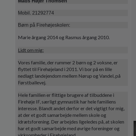
Mads Højer Thomsen
Mobil. 21292774
Børn på Firehøjeskolen:
Marie årgang 2014 og Rasmus årgang 2010.
Lidt om mig:
Vores familie, der rummer 2 børn og 2 voksne, er
flyttet til Firehøjeland i 2011. Vi bor på en lille
nedlagt landejendom mellem Nørup og Vandel, på
Førstballevej.
Hele familien er flittige brugere af tilbuddene i
Firehøje IF, særligt gymnastik har hele familiens
interesse. Blandt andet derfor er det vigtigt for mig,
at der et godt samarbejde mellem skole og
idrætsforening. Der arbejdes ligeledes på, at skolen
har et godt samarbejde med øvrige foreninger og
virksomheder i Firehøjeland.