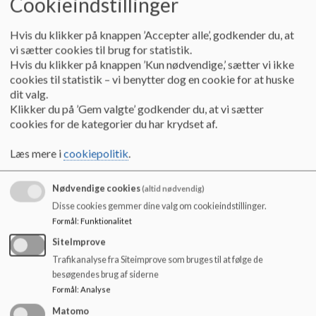
Cookieindstillinger
HSO er en tværfaglig uddannelse, der er udviklet af Vejle
o
Kommunes SSP-team. Formålet med uddannelsen er at give
l
fagprofessionelle en helhedsorienteret tilgang til den
Hvis du klikker på knappen ’Accepter alle’, godkender du, at
d
generelle forebyggelse mod blandt andet mistrivsel og
vi sætter cookies til brug for statistik.
e
fravær. Uddannelsen bygger på den svenske professor Per-
Hvis du klikker på knappen ’Kun nødvendige,’ sætter vi ikke
t
Olaf Wikströms teori om situationsbestemt handling.
cookies til statistik – vi benytter dog en cookie for at huske
dit valg.
I Vejle Kommune har over 500 fagprofessionelle gennemført
Klikker du på ’Gem valgte’ godkender du, at vi sætter
uddannelsen, hvilket giver en stor fælles viden om, hvordan vi
cookies for de kategorier du har krydset af.
går i samme retning og forebygger, at nogle børn havner uden
for normalsamfundet.
Læs mere i
cookiepolitik
.
På Firehøjeskolen har alle vores medarbejdere gennemført
Nødvendige cookies
(altid nødvendig)
den tværfaglige uddannelse. Vi har derfor en fælles
Disse cookies gemmer dine valg om cookieindstillinger.
forståelsesramme og tilgang i vores arbejde med eleverne. At
Formål
:
Funktionalitet
vi alle arbejder med udgangspunkt i HSO betyder, vi bedre
kan understøtte børnenes læring, trivsel og dannelse. Det kan
SiteImprove
vi virkelig mærke effekten af på alle vores elever - og særligt
Trafikanalyse fra Siteimprove som bruges til at følge de
de elever, der har brug for lidt ekstra.
besøgendes brug af siderne
Formål
:
Analyse
Eleverne på Firehøjeskolen er helt med på, hvad HSO er og
arbejder med det på forskellig vis afhængig af, hvilken
Matomo