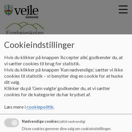
Cookieindstillinger
G
Velkommen til Firehøjeskolen
å
SFO
Velkommen
Årshjul Firehøjeskolen, Nørup -
Hvis du klikker på knappen ’Accepter alle’, godkender du, at
t
vi sætter cookies til brug for statistik.
Skovkanten
i
Hvis du klikker på knappen ’Kun nødvendige,’ sætter vi ikke
l
cookies til statistik – vi benytter dog en cookie for at huske
h
Årshjul Firehøjeskolen, Nørup -
dit valg.
o
Klikker du på ’Gem valgte’ godkender du, at vi sætter
v
Skovkanten
cookies for de kategorier du har krydset af.
e
d
Læs mere i
cookiepolitik
.
i
Se vedhæftet fil vedr. den gode overgang mellem
n
Firehøjeskolen og børnehaven Skovkanten i Nørup
d
Nødvendige cookies
(altid nødvendig)
h
Disse cookies gemmer dine valg om cookieindstillinger.
Dokumenter