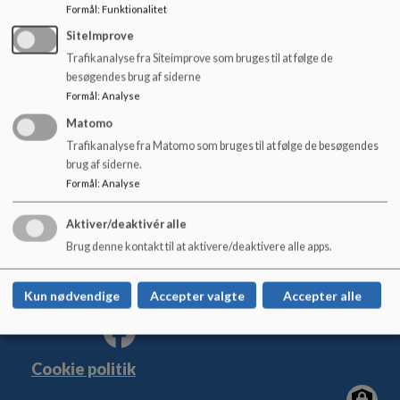
o
Formål
:
Funktionalitet
Den gode overgang - Nørup - Skovkanten_0.pdf
l
SiteImprove
d
Trafikanalyse fra Siteimprove som bruges til at følge de
e
besøgendes brug af siderne
t
Formål
:
Analyse
Matomo
Firehøjeskolen
Trafikanalyse fra Matomo som bruges til at følge de besøgendes
Tørskindvej 3, 7182 Bredsten
brug af siderne.
firehoejeskolen@vejle.dk
Formål
:
Analyse
+45 76 81 43 20
Aktiver/deaktivér alle
EAN NR.
5790000396153
Brug denne kontakt til at aktivere/deaktivere alle apps.
Tilgængelighedserklæring
Sitemap
Kun nødvendige
Accepter valgte
Accepter alle
Cookie politik