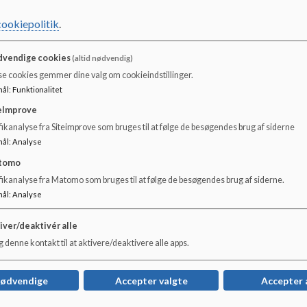
cookiepolitik
.
vendige cookies
(altid nødvendig)
se cookies gemmer dine valg om cookieindstillinger.
mål
:
Funktionalitet
eImprove
ikanalyse fra Siteimprove som bruges til at følge de besøgendes brug af siderne
mål
:
Analyse
tomo
fikanalyse fra Matomo som bruges til at følge de besøgendes brug af siderne.
mål
:
Analyse
iver/deaktivér alle
 denne kontakt til at aktivere/deaktivere alle apps.
nødvendige
Accepter valgte
Accepter 