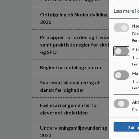
Læs mere i
Opfølgning på Skoleudvikling
2026
Nød
Dis
Principper for orden og trivsel
For
samt praktiske regler for skole
Sit
og SFO
Traf
For
Regler for mobil og skærm
Ma
Tra
Systematisk evaluering af
For
dansk færdigheder
Akt
Fællesarrangementer for
Brug
eleverne i skoletiden
Kun 
Undervisningsmiljøvurdering
2023