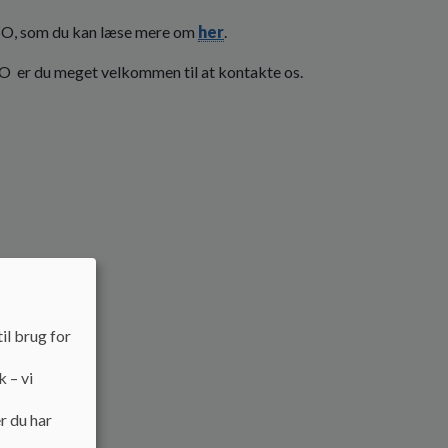
HSO, som du kan læse mere om
her
.
SFO er du meget velkommen til at kontakte os.
il brug for
k – vi
r du har