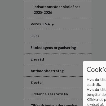
Indsatsområder skoleåret
2025-2026
Vores DNA
HSO
Skoledagens organisering
Elevråd
Cookie
Antimobbestrategi
Hvis du klik
Elevtal
statistik.
Hvis du klik
Uddannelsesstatistik
benytter dog
Klikker du p
krydset af.
Tilfredshedsundersøgelse