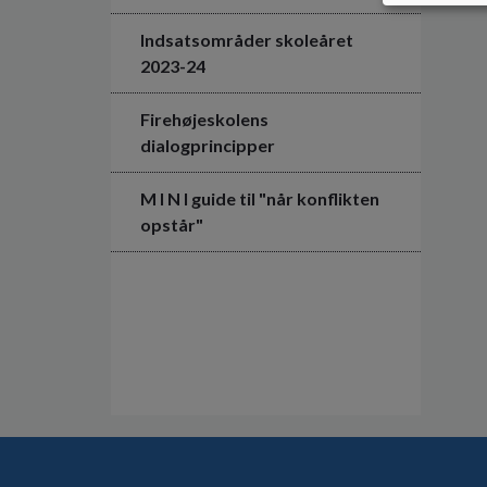
Indsatsområder skoleåret
2023-24
Firehøjeskolens
dialogprincipper
M I N I guide til "når konflikten
opstår"