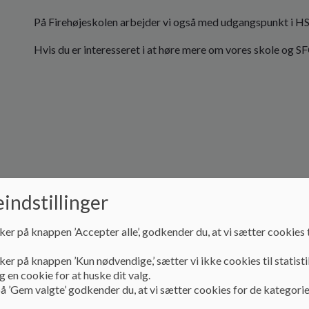
På Firehøjeskolen arbejder vi også med udgangspunkt i 
Hvis du er interesseret i at høre mere om vores skole og 
indstillinger
ker på knappen ’Accepter alle’, godkender du, at vi sætter cookies t
ker på knappen ’Kun nødvendige,’ sætter vi ikke cookies til statisti
 en cookie for at huske dit valg.
å ’Gem valgte’ godkender du, at vi sætter cookies for de kategorie