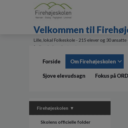
G
å
t
i
Velkommen til Firehøj
l
h
o
Lille, lokal Folkeskole - 215 elever og 30 ansatte
v
fællesskabsorienteret
e
d
Forside
Om Firehøjeskolen
i
n
d
Sjove elevudsagn
Fokus på OR
h
o
l
d
e
Firehøjeskolen
t
Skolens officielle folder