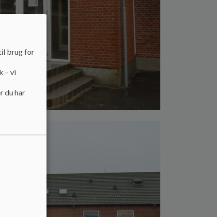
il brug for
k – vi
r du har