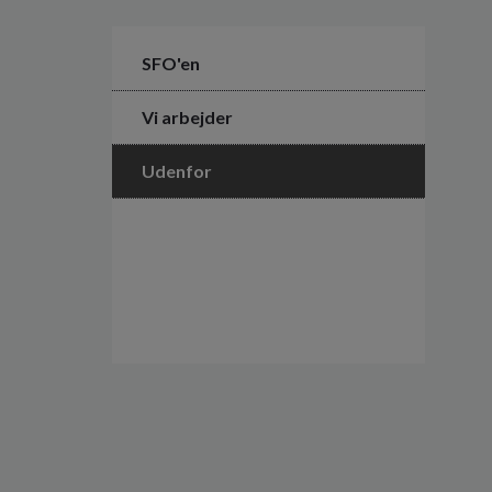
SFO'en
Vi arbejder
Udenfor