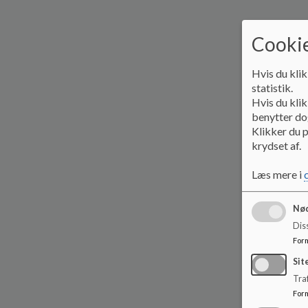
Cookie
Hvis du klik
statistik.
Hvis du klik
benytter dog
Klikker du p
krydset af.
Læs mere i
Nød
Dis
For
Sit
Traf
For