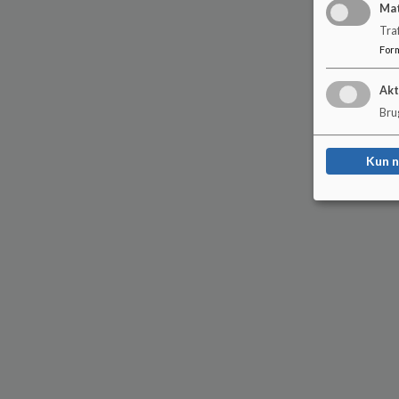
Ma
Tra
For
Akt
Brug
Kun 