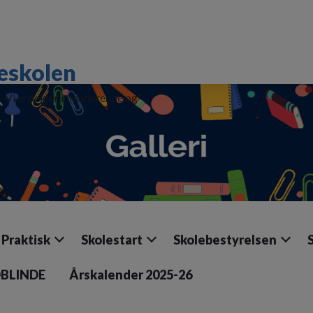
eskolen
 - Vi arbejder inkluderende og
Praktisk
Skolestart
Skolebestyrelsen
DBLINDE
Årskalender 2025-26