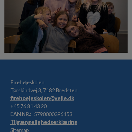
Firehøjeskolen
Tørskindvej 3, 7182 Bredsten
firehoejeskolen@vejle.dk
+45 76 81 43 20
EAN NR.
5790000396153
Tilgængelighedserklæring
Sitemap