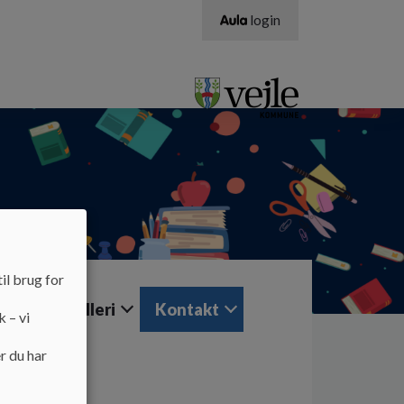
login
il brug for
SFO
Galleri
Kontakt
k – vi
r du har