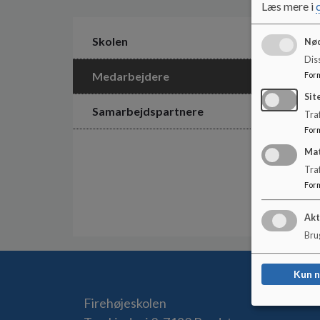
Læs mere i
Skolen
Nød
Dis
Medarbejdere
For
Sit
Samarbejdspartnere
Traf
For
Ma
Tra
For
Akt
Brug
Kun 
Firehøjeskolen