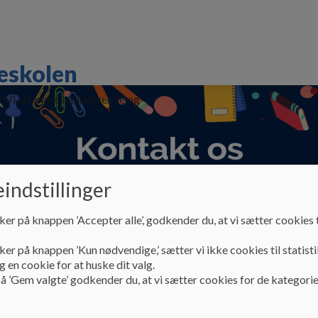
eskolen
 - Vi arbejder inkluderende og
indstillinger
ker på knappen ’Accepter alle’, godkender du, at vi sætter cookies t
Praktisk
Skolestart
Skolebestyrelsen
ker på knappen ’Kun nødvendige,’ sætter vi ikke cookies til statisti
 en cookie for at huske dit valg.
DBLINDE
Årskalender 2025-26
å ’Gem valgte’ godkender du, at vi sætter cookies for de kategorie