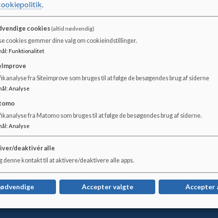
cookiepolitik
.
Kontakt
Medarbejdere
vendige cookies
(altid nødvendig)
Medarbejdere
se cookies gemmer dine valg om cookieindstillinger.
mål
:
Funktionalitet
eImprove
Hvis du har brug for at kontakte en af vores medarbejder
ikanalyse fra Siteimprove som bruges til at følge de besøgendes brug af siderne
mål
:
Analyse
tomo
fikanalyse fra Matomo som bruges til at følge de besøgendes brug af siderne.
mål
:
Analyse
iver/deaktivér alle
 denne kontakt til at aktivere/deaktivere alle apps.
nødvendige
Accepter valgte
Accepter 