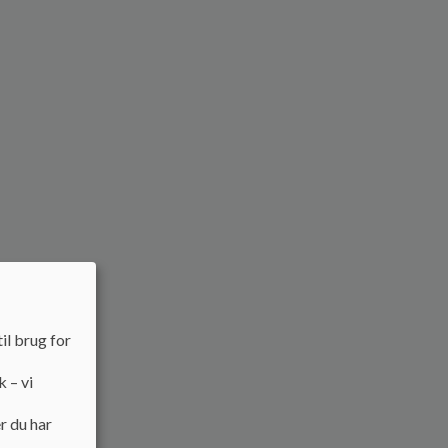
il brug for
k – vi
r du har