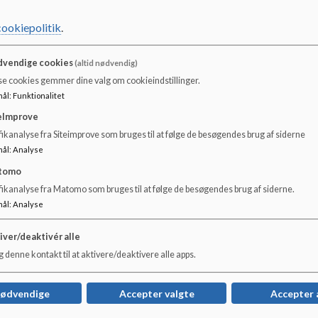
cookiepolitik
.
vendige cookies
(altid nødvendig)
se cookies gemmer dine valg om cookieindstillinger.
mål
:
Funktionalitet
eImprove
ikanalyse fra Siteimprove som bruges til at følge de besøgendes brug af siderne
mål
:
Analyse
tomo
fikanalyse fra Matomo som bruges til at følge de besøgendes brug af siderne.
mål
:
Analyse
iver/deaktivér alle
 denne kontakt til at aktivere/deaktivere alle apps.
nødvendige
Accepter valgte
Accepter 