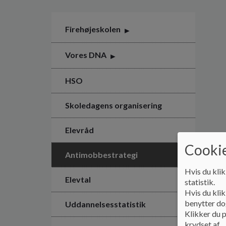
Firehøjeskolen
Vores DNA
HSO
Skoledagens organisering
Elevråd
Cookie
Antimobbestrategi
Hvis du klik
Elevtal
statistik.
Hvis du klik
benytter dog
Uddannelsesstatistik
Klikker du p
krydset af.