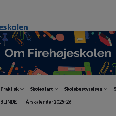
eskolen
 - Vi arbejder inkluderende og
Praktisk
Skolestart
Skolebestyrelsen
DBLINDE
Årskalender 2025-26