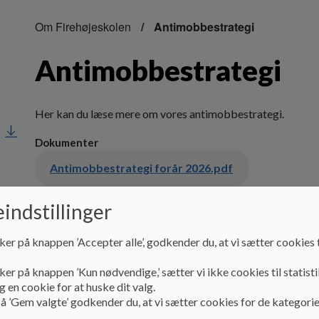
Om Firehøjeskolen
Antimobbestrategi
Antimobbestrategi
Her kan du læse mere om vores antimobbestrategi.
Dokumenter
Antimobbestrategi forår 2026.pdf
indstillinger
ker på knappen ’Accepter alle’, godkender du, at vi sætter cookies t
ker på knappen ’Kun nødvendige,’ sætter vi ikke cookies til statisti
 en cookie for at huske dit valg.
å ’Gem valgte’ godkender du, at vi sætter cookies for de kategorie