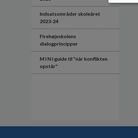
Indsatsområder skoleåret
2023-24
Firehøjeskolens
dialogprincipper
M I N I guide til "når konflikten
opstår"