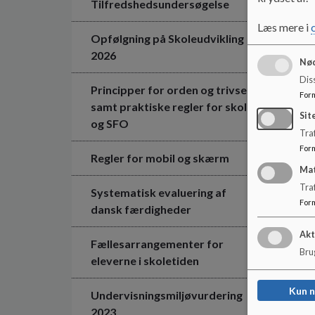
Tilfredshedsundersøgelse
Læs mere i
Opfølgning på Skoleudvikling
2026
Nød
Dis
Principper for orden og trivsel
For
samt praktiske regler for skole
Sit
og SFO
Traf
For
Regler for mobil og skærm
Ma
Tra
Systematisk evaluering af
For
dansk færdigheder
Akt
Fællesarrangementer for
Brug
eleverne i skoletiden
Kun 
Undervisningsmiljøvurdering
2023